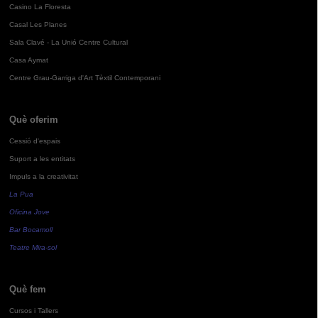
Casino La Floresta
Casal Les Planes
Sala Clavé - La Unió Centre Cultural
Casa Aymat
Centre Grau-Garriga d'Art Tèxtil Contemporani
Què oferim
Cessió d'espais
Suport a les entitats
Impuls a la creativitat
La Pua
Oficina Jove
Bar Bocamoll
Teatre Mira-sol
Què fem
Cursos i Tallers