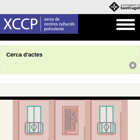
Inici
Agenda
Cerca d'actes