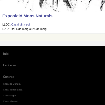
Exposició Mons Naturals
LLOC:
Casal Mira-sol
DATA: Del 4 de maig al 25 de maig
Inici
La Xarxa
Centres
Casa de Cultura
Casal Torreblanca
Xalet Negre
Casal Mira-sol