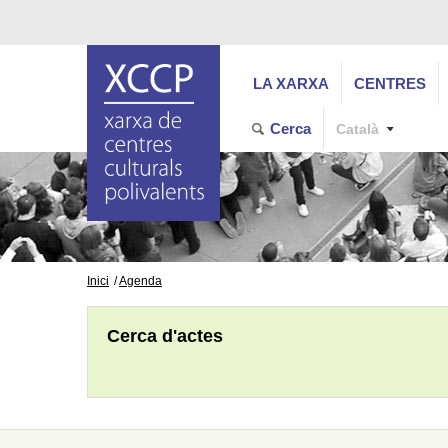
LA XARXA
CENTRES
Cerca
Català
Inici
Agenda
Cerca d'actes