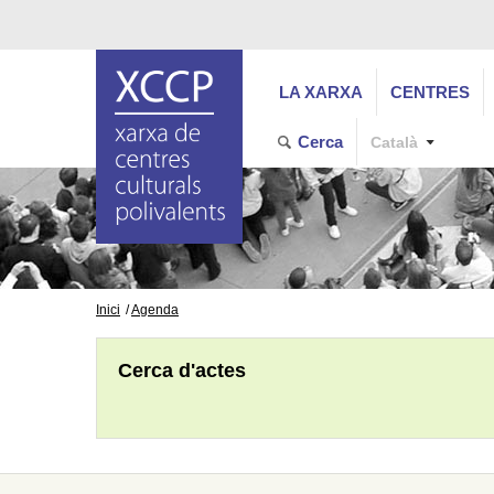
LA XARXA
CENTRES
Cerca
Català
Inici
Agenda
Cerca d'actes