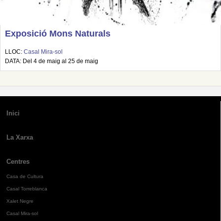
Exposició Mons Naturals
LLOC:
Casal Mira-sol
DATA: Del 4 de maig al 25 de maig
Inici
La Xarxa
Centres
Casa de Cultura
Casal Torreblanca
Xalet Negre
Casal Mira-sol