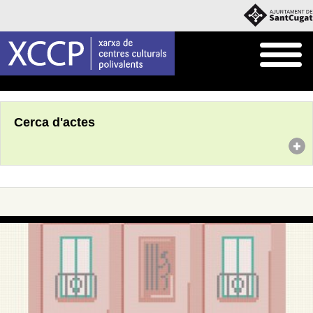
Inici
Agenda
Cerca d'actes