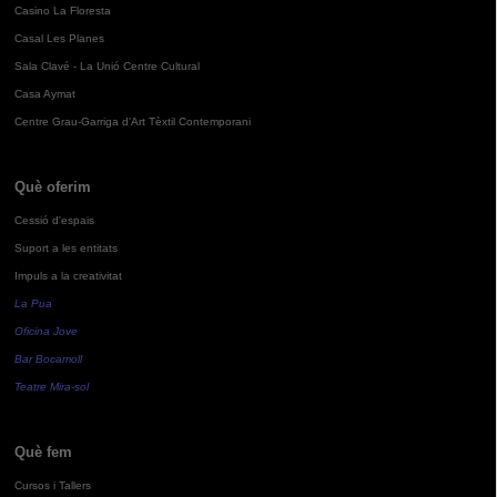
Casino La Floresta
Casal Les Planes
Sala Clavé - La Unió Centre Cultural
Casa Aymat
Centre Grau-Garriga d'Art Tèxtil Contemporani
Què oferim
Cessió d'espais
Suport a les entitats
Impuls a la creativitat
La Pua
Oficina Jove
Bar Bocamoll
Teatre Mira-sol
Què fem
Cursos i Tallers