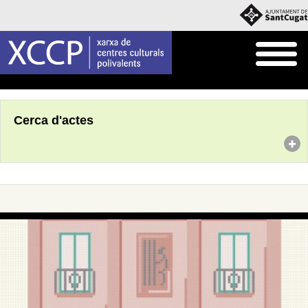
Inici
Agenda
Cerca d'actes