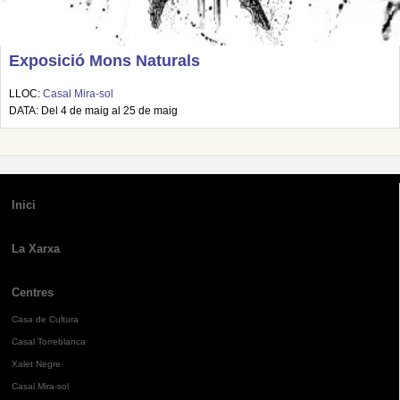
Exposició Mons Naturals
LLOC:
Casal Mira-sol
DATA: Del 4 de maig al 25 de maig
Inici
La Xarxa
Centres
Casa de Cultura
Casal Torreblanca
Xalet Negre
Casal Mira-sol