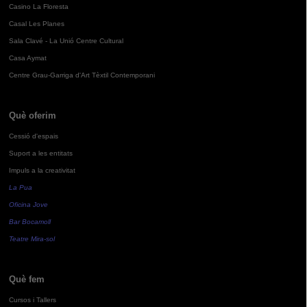
Casino La Floresta
Casal Les Planes
Sala Clavé - La Unió Centre Cultural
Casa Aymat
Centre Grau-Garriga d'Art Tèxtil Contemporani
Què oferim
Cessió d'espais
Suport a les entitats
Impuls a la creativitat
La Pua
Oficina Jove
Bar Bocamoll
Teatre Mira-sol
Què fem
Cursos i Tallers