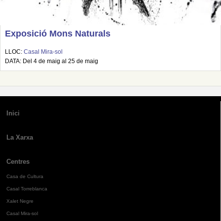
Exposició Mons Naturals
LLOC:
Casal Mira-sol
DATA: Del 4 de maig al 25 de maig
Inici
La Xarxa
Centres
Casa de Cultura
Casal Torreblanca
Xalet Negre
Casal Mira-sol