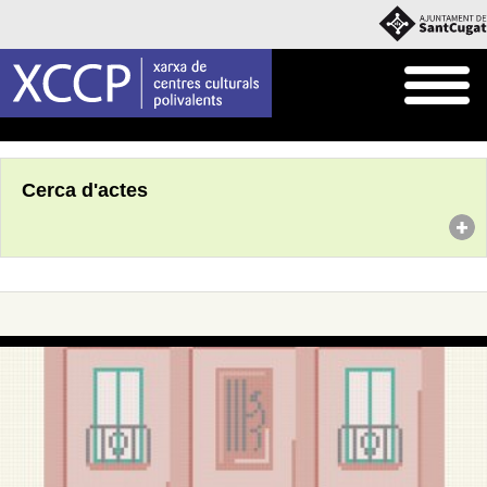
Inici
Agenda
Cerca d'actes