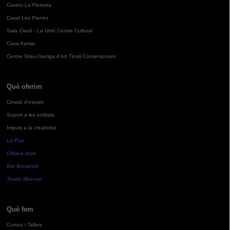
Casino La Floresta
Casal Les Planes
Sala Clavé - La Unió Centre Cultural
Casa Aymat
Centre Grau-Garriga d'Art Tèxtil Contemporani
Què oferim
Cessió d'espais
Suport a les entitats
Impuls a la creativitat
La Pua
Oficina Jove
Bar Bocamoll
Teatre Mira-sol
Què fem
Cursos i Tallers