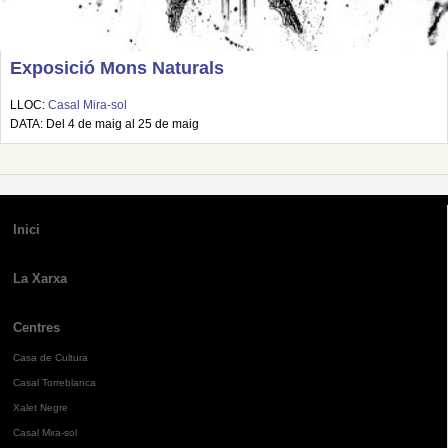
Exposició Mons Naturals
LLOC:
Casal Mira-sol
DATA: Del 4 de maig al 25 de maig
Inici
La Xarxa
Centres
Casa de Cultura
Casal Torreblanca
Xalet Negre
Casal Mira-sol