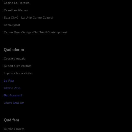
Casino La Floresta
Casal Les Planes
Sala Clavé - La Unió Centre Cultural
Casa Aymat
Centre Grau-Garriga d'Art Tèxtil Contemporani
Què oferim
Cessió d'espais
Suport a les entitats
Impuls a la creativitat
La Pua
Oficina Jove
Bar Bocamoll
Teatre Mira-sol
Què fem
Cursos i Tallers