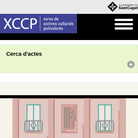
Inici
Agenda
Cerca d'actes