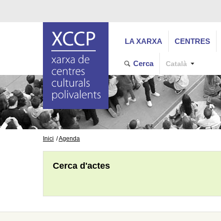
LA XARXA
CENTRES
Cerca
Català
Inici
Agenda
Cerca d'actes