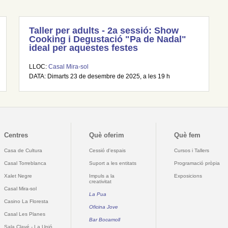
Taller per adults - 2a sessió: Show
Cooking i Degustació "Pa de Nadal"
ideal per aquestes festes
LLOC:
Casal Mira-sol
DATA: Dimarts 23 de desembre de 2025, a les 19 h
Centres
Què oferim
Què fem
Casa de Cultura
Cessió d'espais
Cursos i Tallers
Casal Torreblanca
Suport a les entitats
Programació pròpia
Xalet Negre
Impuls a la
Exposicions
creativitat
Casal Mira-sol
La Pua
Casino La Floresta
Oficina Jove
Casal Les Planes
Bar Bocamoll
Sala Clavé - La Unió