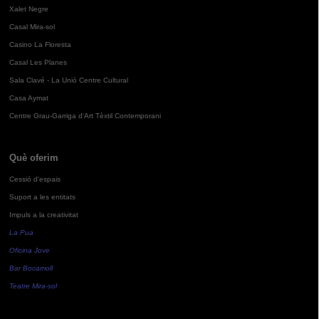
Xalet Negre
Casal Mira-sol
Casino La Floresta
Casal Les Planes
Sala Clavé - La Unió Centre Cultural
Casa Aymat
Centre Grau-Garriga d'Art Tèxtil Contemporani
Què oferim
Cessió d'espais
Suport a les entitats
Impuls a la creativitat
La Pua
Oficina Jove
Bar Bocamoll
Teatre Mira-sol