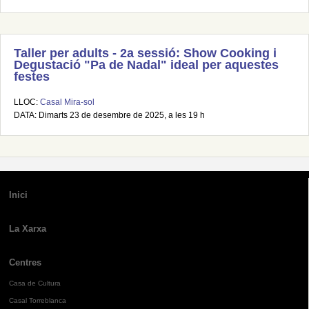
Taller per adults - 2a sessió: Show Cooking i
Degustació "Pa de Nadal" ideal per aquestes
festes
LLOC:
Casal Mira-sol
DATA: Dimarts 23 de desembre de 2025, a les 19 h
Inici
La Xarxa
Centres
Casa de Cultura
Casal Torreblanca