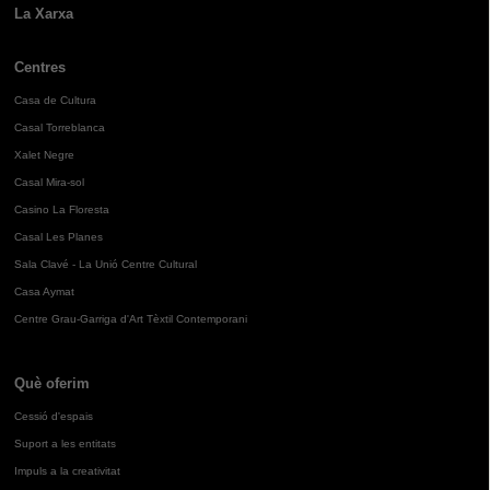
La Xarxa
Centres
Casa de Cultura
Casal Torreblanca
Xalet Negre
Casal Mira-sol
Casino La Floresta
Casal Les Planes
Sala Clavé - La Unió Centre Cultural
Casa Aymat
Centre Grau-Garriga d'Art Tèxtil Contemporani
Què oferim
Cessió d'espais
Suport a les entitats
Impuls a la creativitat