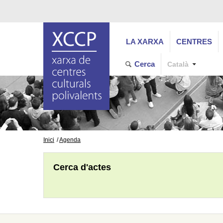
LA XARXA
CENTRES
Cerca
Català
Inici
Agenda
Cerca d'actes