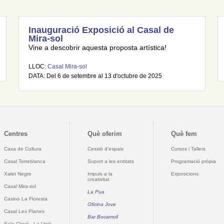
Inauguració Exposició al Casal de
Mira-sol
Vine a descobrir aquesta proposta artística!
LLOC:
Casal Mira-sol
DATA: Del 6 de setembre al 13 d'octubre de 2025
Centres
Què oferim
Què fem
Casa de Cultura
Cessió d'espais
Cursos i Tallers
Casal Torreblanca
Suport a les entitats
Programació pròpia
Xalet Negre
Impuls a la
Exposicions
creativitat
Casal Mira-sol
La Pua
Casino La Floresta
Oficina Jove
Casal Les Planes
Bar Bocamoll
Sala Clavé - La Unió