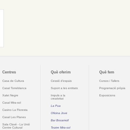
Centres
Què oferim
Què fem
Casa de Cultura
Cessió d'espais
Cursos i Tallers
Casal Torreblanca
Suport a les entitats
Programació pròpia
Xalet Negre
Impuls a la
Exposicions
creativitat
Casal Mira-sol
La Pua
Casino La Floresta
Oficina Jove
Casal Les Planes
Bar Bocamoll
Sala Clavé - La Unió
Centre Cultural
Teatre Mira-sol