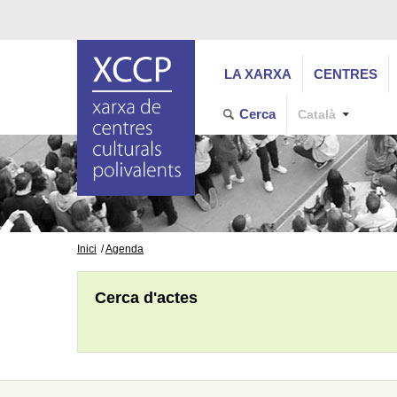
LA XARXA
CENTRES
Cerca
Català
Inici
Agenda
Cerca d'actes