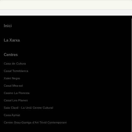
Inici
La Xarxa
Centres
Casa de Cultura
Casal Torreblanca
Xalet Negre
Casal Mira-sol
Casino La Floresta
Casal Les Planes
Sala Clavé - La Unió Centre Cultural
Casa Aymat
Centre Grau-Garriga d'Art Tèxtil Contemporani