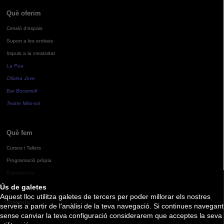
Què oferim
Cessió d'espais
Suport a les entitats
Impuls a la creativitat
La Pua
Oficina Jove
Bar Bocamoll
Teatre Mira-sol
Què fem
Cursos i Tallers
Programació pròpia
Exposicions
Ús de galetes
Aquest lloc utilitza galetes de tercers per poder millorar els nostres
Agenda
serveis a partir de l'anàlisi de la teva navegació. Si continues navegant
sense canviar la teva configuració considerarem que acceptes la seva