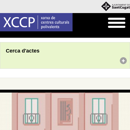
Inici
Agenda
Cerca d'actes