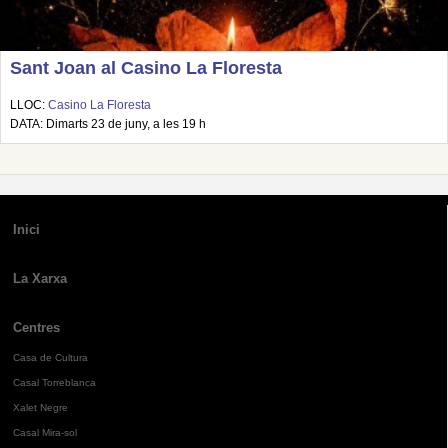
Sant Joan al Casino La Floresta
LLOC:
Casino La Floresta
DATA: Dimarts 23 de juny, a les 19 h
Inici
La Xarxa
Centres
Casa de Cultura
Casal Torreblanca
Xalet Negre
Casal Mira-sol