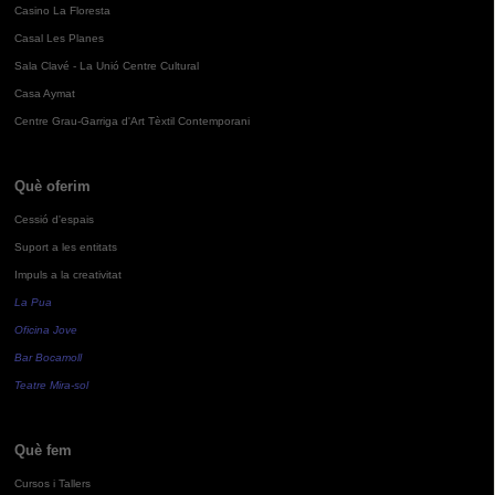
Casino La Floresta
Casal Les Planes
Sala Clavé - La Unió Centre Cultural
Casa Aymat
Centre Grau-Garriga d'Art Tèxtil Contemporani
Què oferim
Cessió d'espais
Suport a les entitats
Impuls a la creativitat
La Pua
Oficina Jove
Bar Bocamoll
Teatre Mira-sol
Què fem
Cursos i Tallers