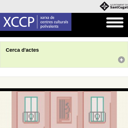
Inici
Agenda
Cerca d'actes