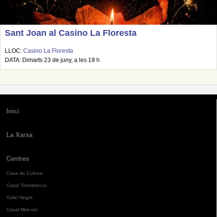
Sant Joan al Casino La Floresta
LLOC:
Casino La Floresta
DATA: Dimarts 23 de juny, a les 19 h
Inici
La Xarxa
Centres
Casa de Cultura
Casal Torreblanca
Xalet Negre
Casal Mira-sol