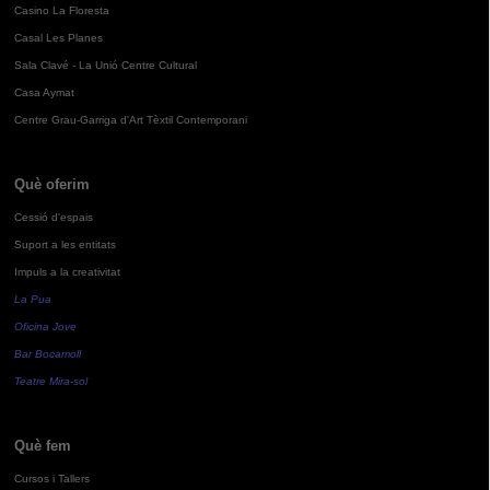
Casino La Floresta
Casal Les Planes
Sala Clavé - La Unió Centre Cultural
Casa Aymat
Centre Grau-Garriga d'Art Tèxtil Contemporani
Què oferim
Cessió d'espais
Suport a les entitats
Impuls a la creativitat
La Pua
Oficina Jove
Bar Bocamoll
Teatre Mira-sol
Què fem
Cursos i Tallers