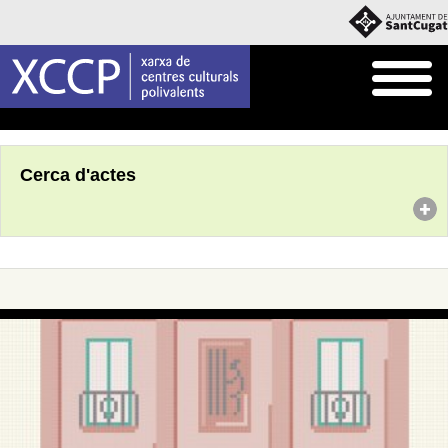
Inici
Agenda
Cerca d'actes