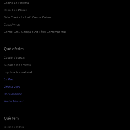
Casino La Floresta
Casal Les Planes
Sala Clavé - La Unió Centre Cultural
Casa Aymat
Centre Grau-Garriga d'Art Tèxtil Contemporani
Què oferim
Cessió d'espais
Suport a les entitats
Impuls a la creativitat
La Pua
Oficina Jove
Bar Bocamoll
Teatre Mira-sol
Què fem
Cursos i Tallers