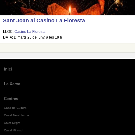
Sant Joan al Casino La Floresta
LLOC:
Casino La Floresta
DATA: Dimarts 23 de juny, a les 19 h
Inici
La Xarxa
Centres
Casa de Cultura
Casal Torreblanca
Xalet Negre
Casal Mira-sol