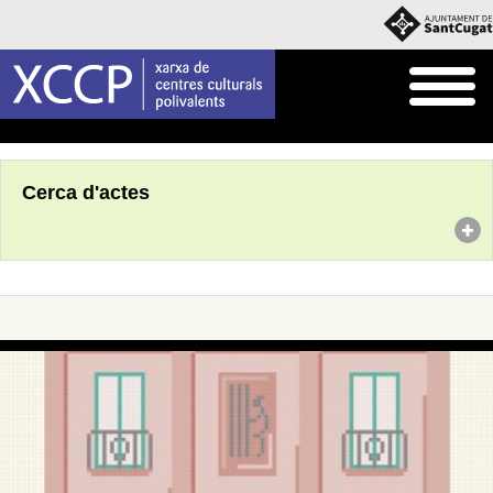
Inici
Agenda
Cerca d'actes