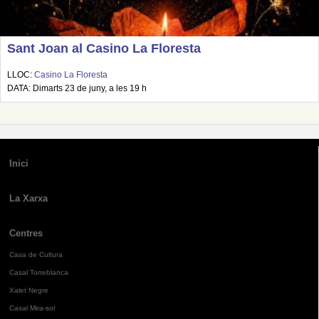
Sant Joan al Casino La Floresta
LLOC:
Casino La Floresta
DATA: Dimarts 23 de juny, a les 19 h
Inici
La Xarxa
Centres
Casa de Cultura
Casal Torreblanca
Xalet Negre
Casal Mira-sol