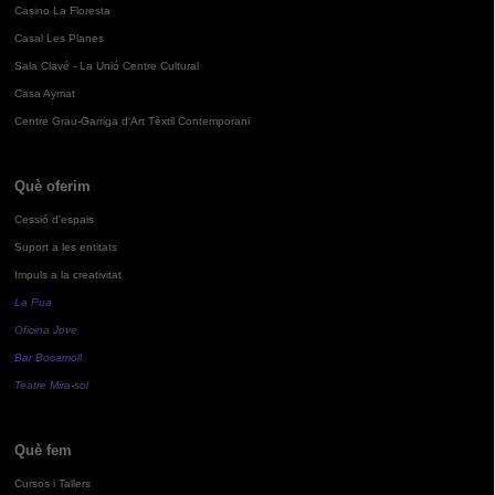
Casino La Floresta
Casal Les Planes
Sala Clavé - La Unió Centre Cultural
Casa Aymat
Centre Grau-Garriga d'Art Tèxtil Contemporani
Què oferim
Cessió d'espais
Suport a les entitats
Impuls a la creativitat
La Pua
Oficina Jove
Bar Bocamoll
Teatre Mira-sol
Què fem
Cursos i Tallers