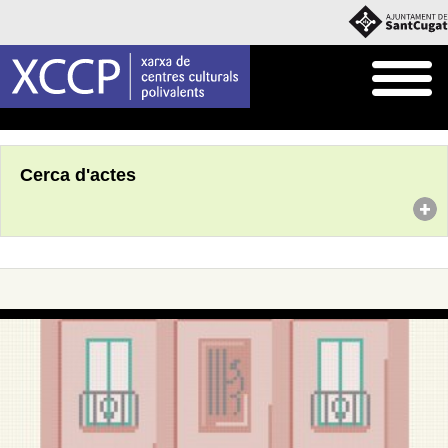
Inici
Agenda
Cerca d'actes