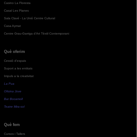
Casino La Floresta
Casal Les Planes
Sala Clavé - La Unió Centre Cultural
Casa Aymat
Centre Grau-Garriga d'Art Tèxtil Contemporani
Què oferim
Cessió d'espais
Suport a les entitats
Impuls a la creativitat
La Pua
Oficina Jove
Bar Bocamoll
Teatre Mira-sol
Què fem
Cursos i Tallers