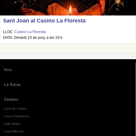
Sant Joan al Casino La Floresta
LLOC:
Casino La Floresta
DATA: Dimarts 23 de juny, a les 19 h
Inici
La Xarxa
Centres
Casa de Cultura
Casal Torreblanca
Xalet Negre
Casal Mira-sol