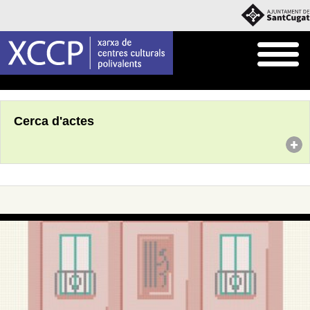
Inici
Agenda
Cerca d'actes