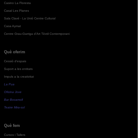
Casino La Floresta
Casal Les Planes
Sala Clavé - La Unió Centre Cultural
Casa Aymat
Centre Grau-Garriga d'Art Tèxtil Contemporani
Què oferim
Cessió d'espais
Suport a les entitats
Impuls a la creativitat
La Pua
Oficina Jove
Bar Bocamoll
Teatre Mira-sol
Què fem
Cursos i Tallers