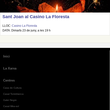
Sant Joan al Casino La Floresta
LLOC:
Casino La Floresta
DATA: Dimarts 23 de juny, a les 19 h
Inici
La Xarxa
Centres
Casa de Cultura
Casal Torreblanca
Xalet Negre
Casal Mira-sol