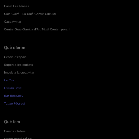
Casal Les Planes
Sala Clavé - La Unió Centre Cultural
Casa Aymat
Centre Grau-Garriga d'Art Tèxtil Contemporani
Què oferim
Cessió d'espais
Suport a les entitats
Impuls a la creativitat
La Pua
Oficina Jove
Bar Bocamoll
Teatre Mira-sol
Què fem
Cursos i Tallers
Programació pròpia