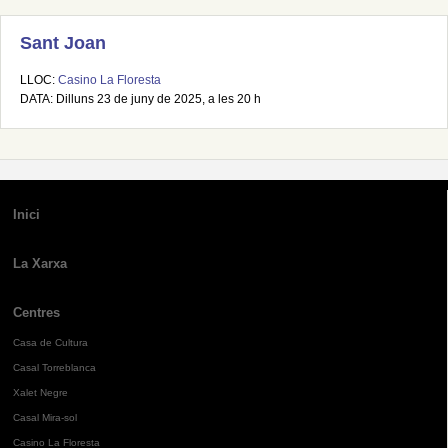
Sant Joan
LLOC:
Casino La Floresta
DATA: Dilluns 23 de juny de 2025, a les 20 h
Inici
La Xarxa
Centres
Casa de Cultura
Casal Torreblanca
Xalet Negre
Casal Mira-sol
Casino La Floresta