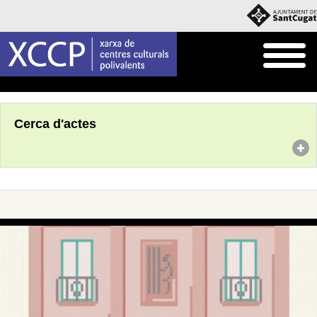
Inici
Agenda
Cerca d'actes