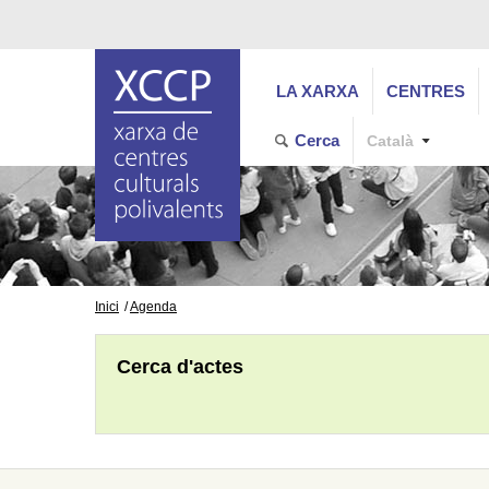
LA XARXA
CENTRES
Cerca
Català
Inici
Agenda
Cerca d'actes