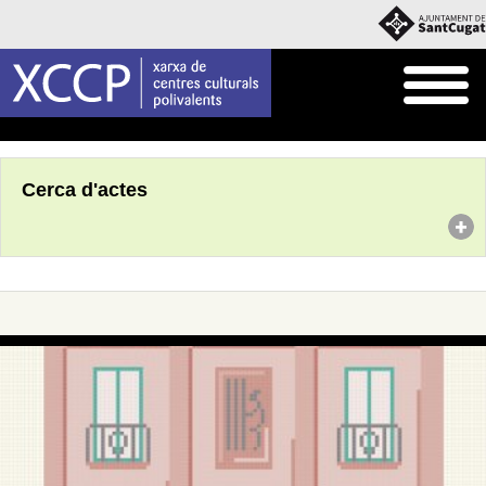
Inici
Agenda
Cerca d'actes