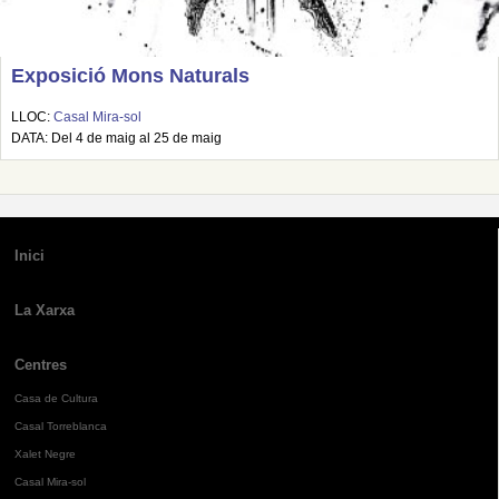
Exposició Mons Naturals
LLOC:
Casal Mira-sol
DATA: Del 4 de maig al 25 de maig
Inici
La Xarxa
Centres
Casa de Cultura
Casal Torreblanca
Xalet Negre
Casal Mira-sol