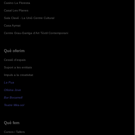
Casino La Floresta
Casal Les Planes
Sala Clavé - La Unió Centre Cultural
Casa Aymat
Centre Grau-Garriga d'Art Tèxtil Contemporani
Què oferim
Cessió d'espais
Suport a les entitats
Impuls a la creativitat
La Pua
Oficina Jove
Bar Bocamoll
Teatre Mira-sol
Què fem
Cursos i Tallers