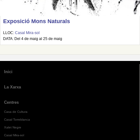
Exposició Mons Naturals
LLOC:
Casal Mira-sol
DATA: Del 4 de maig al 25 de maig
Inici
La Xarxa
Centres
Casa de Cultura
Casal Torreblanca
Xalet Negre
Casal Mira-sol