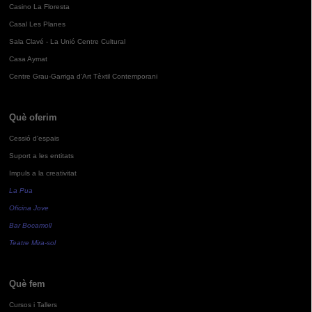
Casino La Floresta
Casal Les Planes
Sala Clavé - La Unió Centre Cultural
Casa Aymat
Centre Grau-Garriga d'Art Tèxtil Contemporani
Què oferim
Cessió d'espais
Suport a les entitats
Impuls a la creativitat
La Pua
Oficina Jove
Bar Bocamoll
Teatre Mira-sol
Què fem
Cursos i Tallers