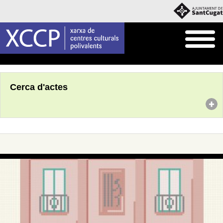
Inici
Agenda
Cerca d'actes