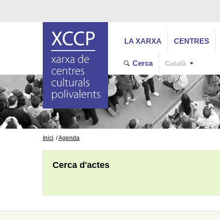
LA XARXA
CENTRES
Cerca
Català
Inici
Agenda
Cerca d'actes