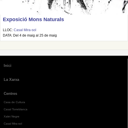
Exposició Mons Naturals
LLOC:
Casal Mira-sol
DATA: Del 4 de maig al 25 de maig
Inici
La Xarxa
Centres
Casa de Cultura
Casal Torreblanca
Xalet Negre
Casal Mira-sol