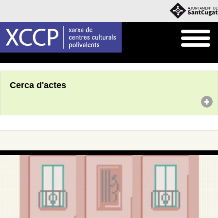
Inici
Agenda
Cerca d'actes