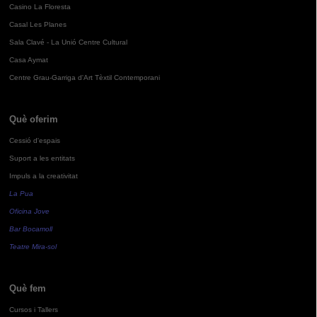
Casino La Floresta
Casal Les Planes
Sala Clavé - La Unió Centre Cultural
Casa Aymat
Centre Grau-Garriga d'Art Tèxtil Contemporani
Què oferim
Cessió d'espais
Suport a les entitats
Impuls a la creativitat
La Pua
Oficina Jove
Bar Bocamoll
Teatre Mira-sol
Què fem
Cursos i Tallers