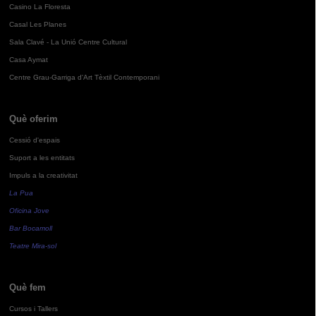
Casino La Floresta
Casal Les Planes
Sala Clavé - La Unió Centre Cultural
Casa Aymat
Centre Grau-Garriga d'Art Tèxtil Contemporani
Què oferim
Cessió d'espais
Suport a les entitats
Impuls a la creativitat
La Pua
Oficina Jove
Bar Bocamoll
Teatre Mira-sol
Què fem
Cursos i Tallers