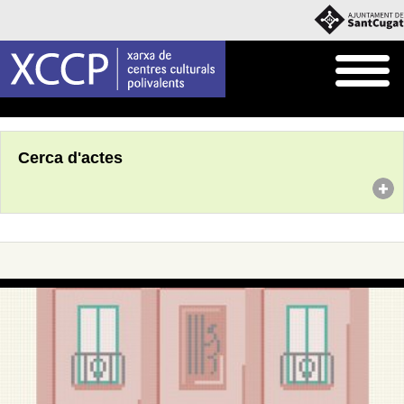
Inici
Agenda
Cerca d'actes