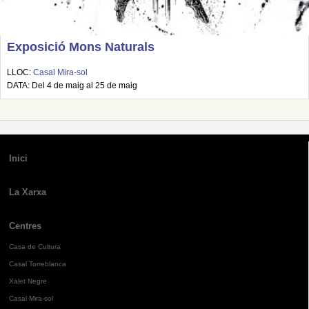
Exposició Mons Naturals
LLOC:
Casal Mira-sol
DATA: Del 4 de maig al 25 de maig
Inici
La Xarxa
Centres
Casa de Cultura
Casal Torreblanca
Xalet Negre
Casal Mira-sol