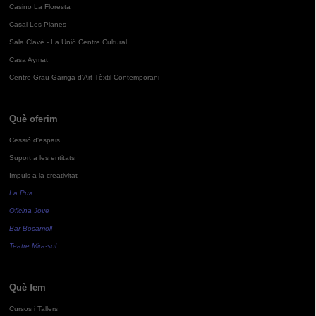
Casino La Floresta
Casal Les Planes
Sala Clavé - La Unió Centre Cultural
Casa Aymat
Centre Grau-Garriga d'Art Tèxtil Contemporani
Què oferim
Cessió d'espais
Suport a les entitats
Impuls a la creativitat
La Pua
Oficina Jove
Bar Bocamoll
Teatre Mira-sol
Què fem
Cursos i Tallers