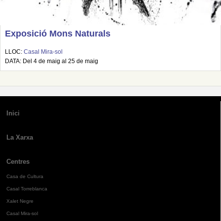
Exposició Mons Naturals
LLOC:
Casal Mira-sol
DATA: Del 4 de maig al 25 de maig
Inici
La Xarxa
Centres
Casa de Cultura
Casal Torreblanca
Xalet Negre
Casal Mira-sol