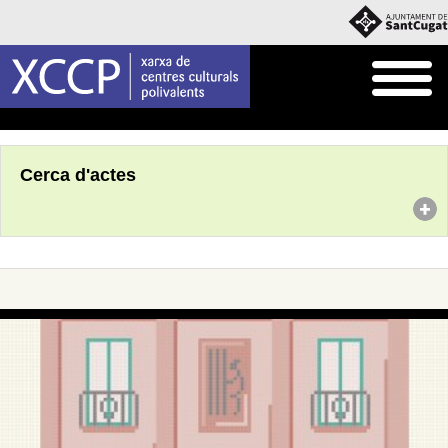
Inici
Agenda
Cerca d'actes