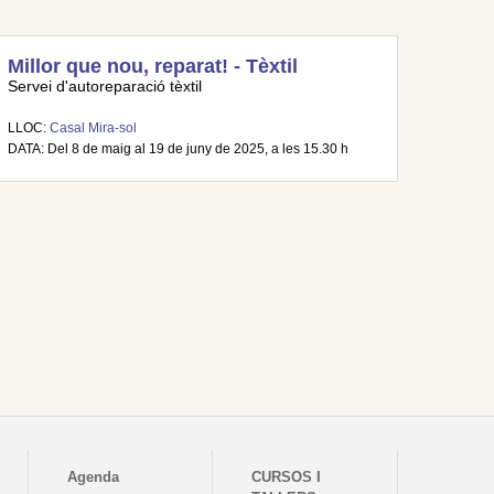
Millor que nou, reparat! - Tèxtil
Servei d'autoreparació tèxtil
LLOC:
Casal Mira-sol
DATA: Del 8 de maig al 19 de juny de 2025, a les 15.30 h
Agenda
CURSOS I