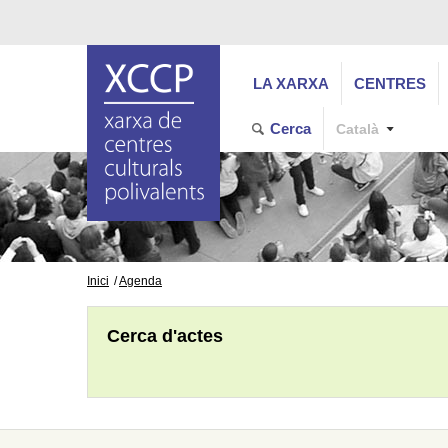
LA XARXA
CENTRES
Cerca
Català
Inici
Agenda
Cerca d'actes