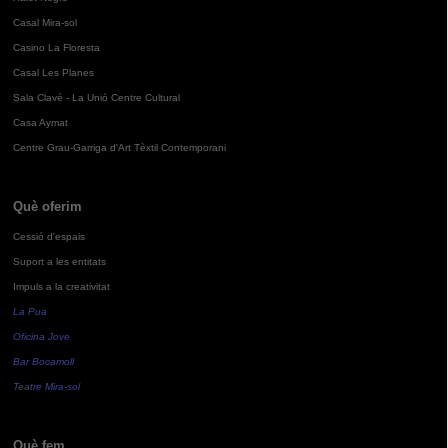
Casal Mira-sol
Casino La Floresta
Casal Les Planes
Sala Clavé - La Unió Centre Cultural
Casa Aymat
Centre Grau-Garriga d'Art Tèxtil Contemporani
Què oferim
Cessió d'espais
Suport a les entitats
Impuls a la creativitat
La Pua
Oficina Jove
Bar Bocamoll
Teatre Mira-sol
Què fem