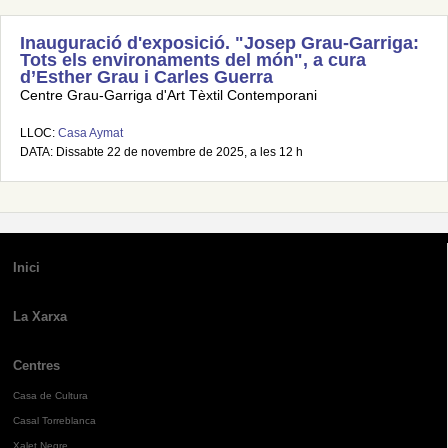
Inauguració d'exposició. "Josep Grau-Garriga:
Tots els environaments del món", a cura
d’Esther Grau i Carles Guerra
Centre Grau-Garriga d'Art Tèxtil Contemporani
LLOC:
Casa Aymat
DATA: Dissabte 22 de novembre de 2025, a les 12 h
Inici
La Xarxa
Centres
Casa de Cultura
Casal Torreblanca
Xalet Negre