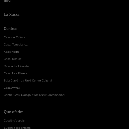
Inici
La Xarxa
Centres
Casa de Cultura
Casal Torreblanca
Xalet Negre
Casal Mira-sol
Casino La Floresta
Casal Les Planes
Sala Clavé - La Unió Centre Cultural
Casa Aymat
Centre Grau-Garriga d'Art Tèxtil Contemporani
Què oferim
Cessió d'espais
Suport a les entitats