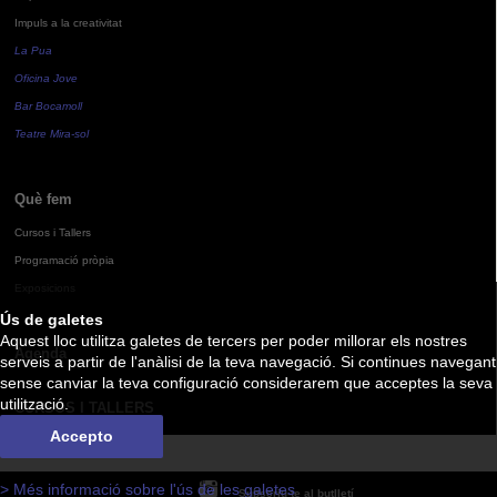
Impuls a la creativitat
La Pua
Oficina Jove
Bar Bocamoll
Teatre Mira-sol
Què fem
Cursos i Tallers
Programació pròpia
Exposicions
Ús de galetes
Aquest lloc utilitza galetes de tercers per poder millorar els nostres
Agenda
serveis a partir de l'anàlisi de la teva navegació. Si continues navegant
sense canviar la teva configuració considerarem que acceptes la seva
utilització.
CURSOS I TALLERS
Accepto
> Més informació sobre l'ús de les galetes
Subscriu-te al butlletí