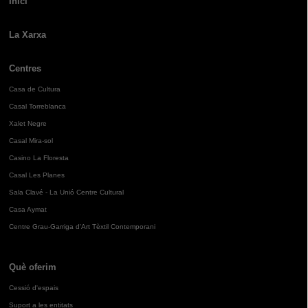
Inici
La Xarxa
Centres
Casa de Cultura
Casal Torreblanca
Xalet Negre
Casal Mira-sol
Casino La Floresta
Casal Les Planes
Sala Clavé - La Unió Centre Cultural
Casa Aymat
Centre Grau-Garriga d'Art Tèxtil Contemporani
Què oferim
Cessió d'espais
Suport a les entitats