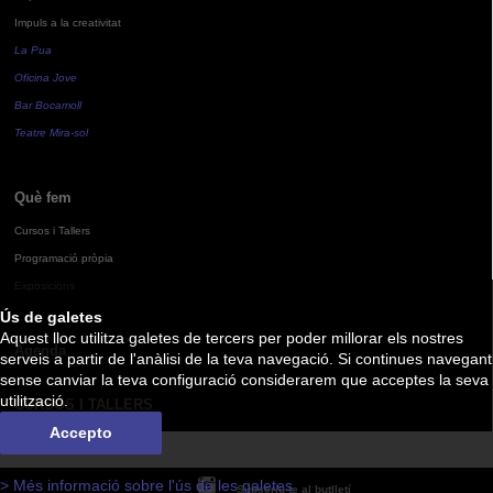
Impuls a la creativitat
La Pua
Oficina Jove
Bar Bocamoll
Teatre Mira-sol
Què fem
Cursos i Tallers
Programació pròpia
Exposicions
Ús de galetes
Aquest lloc utilitza galetes de tercers per poder millorar els nostres
Agenda
serveis a partir de l'anàlisi de la teva navegació. Si continues navegant
sense canviar la teva configuració considerarem que acceptes la seva
utilització.
CURSOS I TALLERS
Accepto
> Més informació sobre l'ús de les galetes
Subscriu-te al butlletí