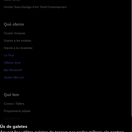
Centre Grau-Garriga d'Art Tèxtil Contemporani
Què oferim
Cessió d'espais
Suport a les entitats
Impuls a la creativitat
La Pua
Oficina Jove
Bar Bocamoll
Teatre Mira-sol
Què fem
Cursos i Tallers
Programació pròpia
Exposicions
Ús de galetes