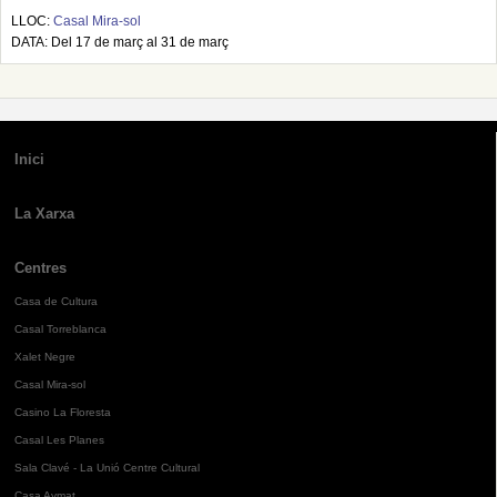
LLOC:
Casal Mira-sol
DATA: Del 17 de març al 31 de març
Inici
La Xarxa
Centres
Casa de Cultura
Casal Torreblanca
Xalet Negre
Casal Mira-sol
Casino La Floresta
Casal Les Planes
Sala Clavé - La Unió Centre Cultural
Casa Aymat