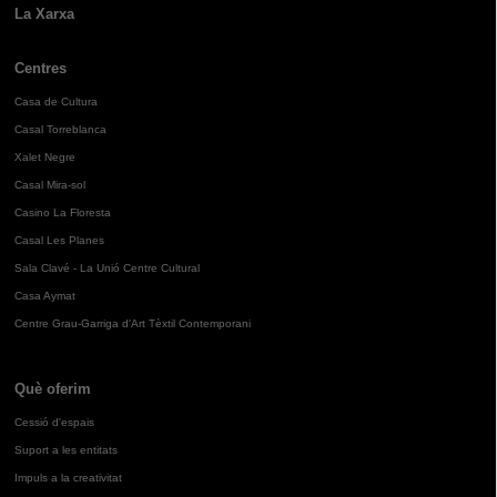
La Xarxa
Centres
Casa de Cultura
Casal Torreblanca
Xalet Negre
Casal Mira-sol
Casino La Floresta
Casal Les Planes
Sala Clavé - La Unió Centre Cultural
Casa Aymat
Centre Grau-Garriga d'Art Tèxtil Contemporani
Què oferim
Cessió d'espais
Suport a les entitats
Impuls a la creativitat