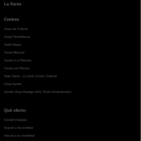
La Xarxa
Centres
Casa de Cultura
Casal Torreblanca
Xalet Negre
Casal Mira-sol
Casino La Floresta
Casal Les Planes
Sala Clavé - La Unió Centre Cultural
Casa Aymat
Centre Grau-Garriga d'Art Tèxtil Contemporani
Què oferim
Cessió d'espais
Suport a les entitats
Impuls a la creativitat