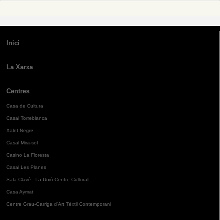
Inici
La Xarxa
Centres
Casa de Cultura
Casal Torreblanca
Xalet Negre
Casal Mira-sol
Casino La Floresta
Casal Les Planes
Sala Clavé - La Unió Centre Cultural
Casa Aymat
Centre Grau-Garriga d'Art Tèxtil Contemporani