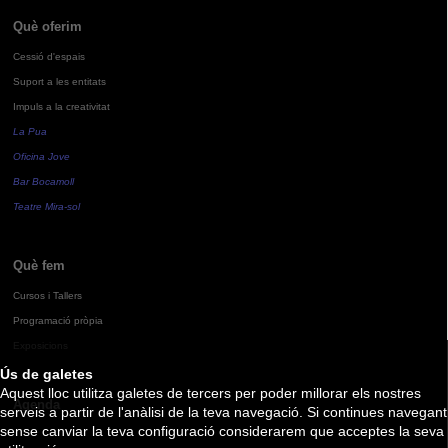
Què oferim
Cessió d'espais
Suport a les entitats
Impuls a la creativitat
La Pua
Oficina Jove
Bar Bocamoll
Teatre Mira-sol
Què fem
Cursos i Tallers
Programació pròpia
Exposicions
Ús de galetes
Aquest lloc utilitza galetes de tercers per poder millorar els nostres
Agenda
serveis a partir de l'anàlisi de la teva navegació. Si continues navegant
sense canviar la teva configuració considerarem que acceptes la seva