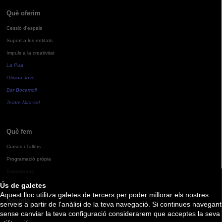
Què oferim
Cessió d'espais
Suport a les entitats
Impuls a la creativitat
La Pua
Oficina Jove
Bar Bocamoll
Teatre Mira-sol
Què fem
Cursos i Tallers
Programació pròpia
Exposicions
Ús de galetes
Aquest lloc utilitza galetes de tercers per poder millorar els nostres
Agenda
serveis a partir de l'anàlisi de la teva navegació. Si continues navegant
sense canviar la teva configuració considerarem que acceptes la seva