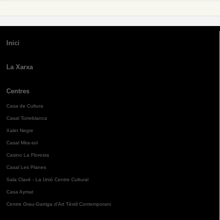
Inici
La Xarxa
Centres
Casa de Cultura
Casal Torreblanca
Xalet Negre
Casal Mira-sol
Casino La Floresta
Casal Les Planes
Sala Clavé - La Unió Centre Cultural
Casa Aymat
Centre Grau-Garriga d'Art Tèxtil Contemporani