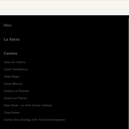
Inici
La Xarxa
Centres
Casa de Cultura
Casal Torreblanca
Xalet Negre
Casal Mira-sol
Casino La Floresta
Casal Les Planes
Sala Clavé - La Unió Centre Cultural
Casa Aymat
Centre Grau-Garriga d'Art Tèxtil Contemporani