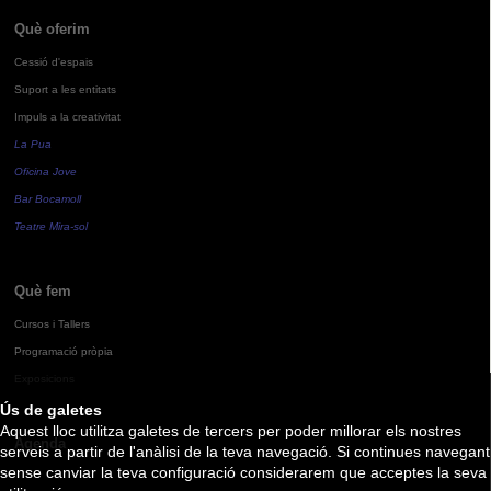
Què oferim
Cessió d'espais
Suport a les entitats
Impuls a la creativitat
La Pua
Oficina Jove
Bar Bocamoll
Teatre Mira-sol
Què fem
Cursos i Tallers
Programació pròpia
Exposicions
Ús de galetes
Aquest lloc utilitza galetes de tercers per poder millorar els nostres
Agenda
serveis a partir de l'anàlisi de la teva navegació. Si continues navegant
sense canviar la teva configuració considerarem que acceptes la seva