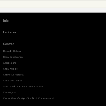
Inici
La Xarxa
Centres
Casa de Cultura
Casal Torreblanca
Xalet Negre
Casal Mira-sol
Casino La Floresta
Casal Les Planes
Sala Clavé - La Unió Centre Cultural
Casa Aymat
Centre Grau-Garriga d'Art Tèxtil Contemporani