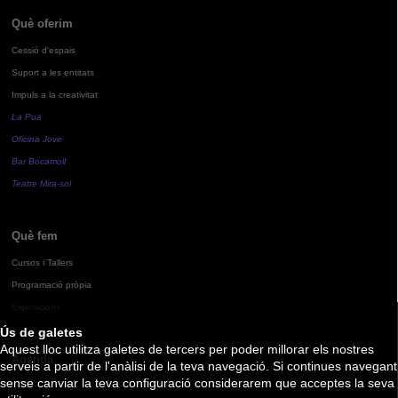
Què oferim
Cessió d'espais
Suport a les entitats
Impuls a la creativitat
La Pua
Oficina Jove
Bar Bocamoll
Teatre Mira-sol
Què fem
Cursos i Tallers
Programació pròpia
Exposicions
Ús de galetes
Aquest lloc utilitza galetes de tercers per poder millorar els nostres
Agenda
serveis a partir de l'anàlisi de la teva navegació. Si continues navegant
sense canviar la teva configuració considerarem que acceptes la seva