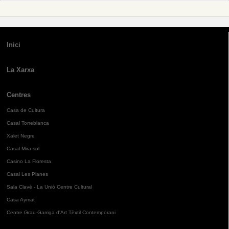
Inici
La Xarxa
Centres
Casa de Cultura
Casal Torreblanca
Xalet Negre
Casal Mira-sol
Casino La Floresta
Casal Les Planes
Sala Clavé - La Unió Centre Cultural
Casa Aymat
Centre Grau-Garriga d'Art Tèxtil Contemporani