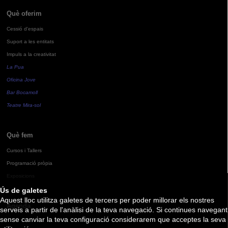
Què oferim
Cessió d'espais
Suport a les entitats
Impuls a la creativitat
La Pua
Oficina Jove
Bar Bocamoll
Teatre Mira-sol
Què fem
Cursos i Tallers
Programació pròpia
Exposicions
Ús de galetes
Aquest lloc utilitza galetes de tercers per poder millorar els nostres
Agenda
serveis a partir de l'anàlisi de la teva navegació. Si continues navegant
sense canviar la teva configuració considerarem que acceptes la seva