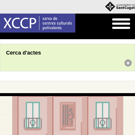
Inici
Agenda
Cerca d'actes