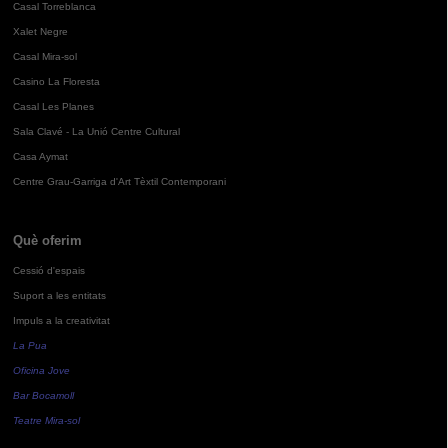
Casal Torreblanca
Xalet Negre
Casal Mira-sol
Casino La Floresta
Casal Les Planes
Sala Clavé - La Unió Centre Cultural
Casa Aymat
Centre Grau-Garriga d'Art Tèxtil Contemporani
Què oferim
Cessió d'espais
Suport a les entitats
Impuls a la creativitat
La Pua
Oficina Jove
Bar Bocamoll
Teatre Mira-sol