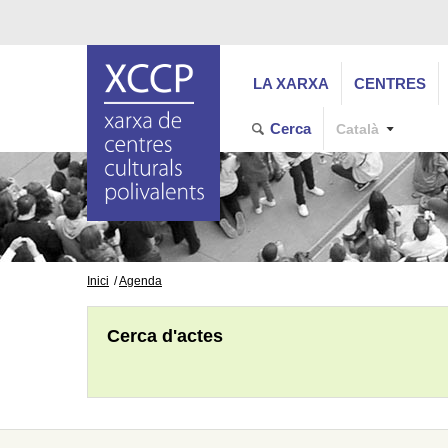
LA XARXA
CENTRES
Cerca
Català
Inici
Agenda
Cerca d'actes