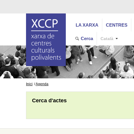
LA XARXA
CENTRES
Cerca
Català
Inici
Agenda
Cerca d'actes