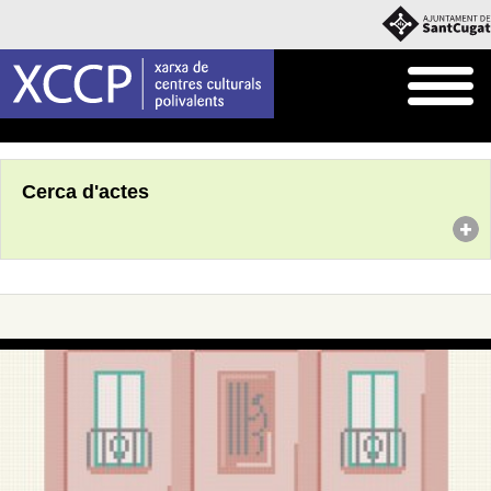
Inici
Agenda
Cerca d'actes