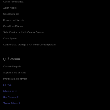
Casal Torreblanca
Xalet Negre
Casal Mira-sol
Casino La Floresta
Casal Les Planes
Sala Clavé - La Unió Centre Cultural
Casa Aymat
Centre Grau-Garriga d'Art Tèxtil Contemporani
Què oferim
Cessió d'espais
Suport a les entitats
Impuls a la creativitat
La Pua
Oficina Jove
Bar Bocamoll
Teatre Mira-sol