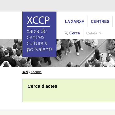
LA XARXA
CENTRES
Cerca
Català
Inici
Agenda
Cerca d'actes