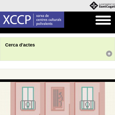
Inici
Agenda
Cerca d'actes