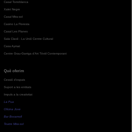
Casal Torreblanca
Xalet Negre
Casal Mira-sol
Casino La Floresta
Casal Les Planes
Sala Clavé - La Unió Centre Cultural
Casa Aymat
Centre Grau-Garriga d'Art Tèxtil Contemporani
Què oferim
Cessió d'espais
Suport a les entitats
Impuls a la creativitat
La Pua
Oficina Jove
Bar Bocamoll
Teatre Mira-sol