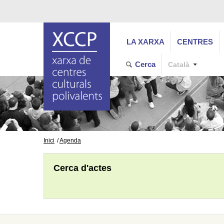
LA XARXA
CENTRES
Cerca
Català
Inici
Agenda
Cerca d'actes