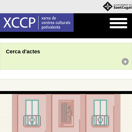
Inici
Agenda
Cerca d'actes