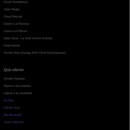
Casal Torreblanca
Xalet Negre
Casal Mira-sol
Casino La Floresta
Casal Les Planes
Sala Clavé - La Unió Centre Cultural
Casa Aymat
Centre Grau-Garriga d'Art Tèxtil Contemporani
Què oferim
Cessió d'espais
Suport a les entitats
Impuls a la creativitat
La Pua
Oficina Jove
Bar Bocamoll
Teatre Mira-sol