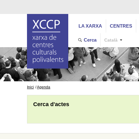
LA XARXA
CENTRES
Cerca
Català
Inici
Agenda
Cerca d'actes