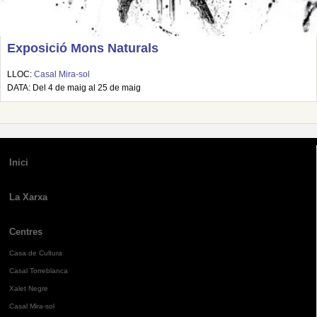
Exposició Mons Naturals
LLOC:
Casal Mira-sol
DATA: Del 4 de maig al 25 de maig
Inici
La Xarxa
Centres
Casa de Cultura
Casal Torreblanca
Xalet Negre
Casal Mira-sol