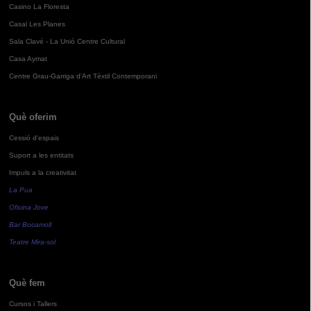
Casino La Floresta
Casal Les Planes
Sala Clavé - La Unió Centre Cultural
Casa Aymat
Centre Grau-Garriga d'Art Tèxtil Contemporani
Què oferim
Cessió d'espais
Suport a les entitats
Impuls a la creativitat
La Pua
Oficina Jove
Bar Bocamoll
Teatre Mira-sol
Què fem
Cursos i Tallers