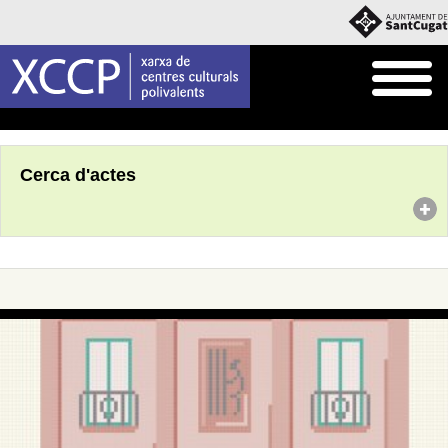
Inici
Agenda
Cerca d'actes